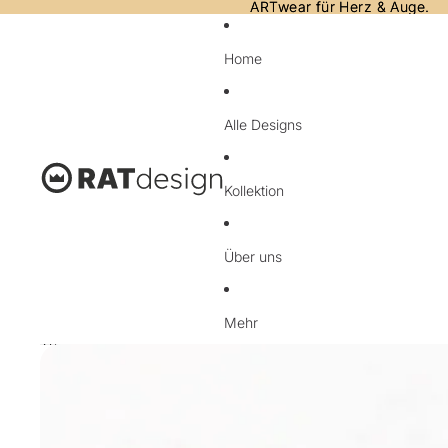
Direkt zum Inhalt
ARTwear für Herz & Auge.
ARTwear für Herz & Auge.
Home
Alle Designs
Kollektion
Über uns
Mehr
Zu Produktinformationen springen