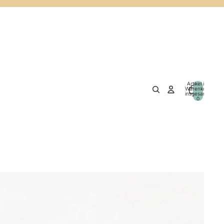
Artikel im
Warenkorb
insgesamt:
0